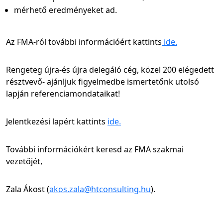
mérhető eredményeket ad.
Az FMA-ról további információért kattints
ide.
Rengeteg újra-és újra delegáló cég, közel 200 elégedett
résztvevő- ajánljuk figyelmedbe ismertetőnk utolsó
lapján referenciamondataikat!
Jelentkezési lapért kattints
ide.
További információkért keresd az FMA szakmai
vezetőjét,
Zala Ákost (
akos.zala@htconsulting.hu
).