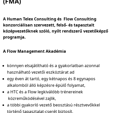
(FMA)
A Human Telex Consulting és Flow Consulting
konzorciálisan szervezett, felső- és tapasztalt
középvezetőknek szóló, nyílt rendszerű vezetőképző
programja.
A Flow Management Akadémia
könnyen elsajátítható és a gyakorlatban azonnal
használható vezetői eszköztárat ad
egy éven át tartó, egy kétnapos és 8 egynapos
alkalomból álló képzésre épülő folyamat,
a HTC és a Flow legkiválóbb trénereinek
közreműködésével zajlik,
a többi gyakorló vezető beosztású résztvevőkkel
történő tapasztalat-cserét biztosít,