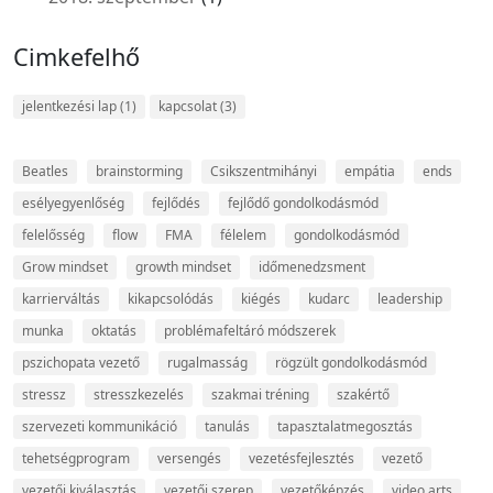
Cimkefelhő
jelentkezési lap
(1)
kapcsolat
(3)
Beatles
brainstorming
Csikszentmihányi
empátia
ends
esélyegyenlőség
fejlődés
fejlődő gondolkodásmód
felelősség
flow
FMA
félelem
gondolkodásmód
Grow mindset
growth mindset
időmenedzsment
karrierváltás
kikapcsolódás
kiégés
kudarc
leadership
munka
oktatás
problémafeltáró módszerek
pszichopata vezető
rugalmasság
rögzült gondolkodásmód
stressz
stresszkezelés
szakmai tréning
szakértő
szervezeti kommunikáció
tanulás
tapasztalatmegosztás
tehetségprogram
versengés
vezetésfejlesztés
vezető
vezetői kiválasztás
vezetői szerep
vezetőképzés
video arts