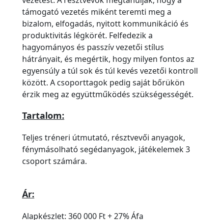
vezetést. A résztvevők megtanulják, hogy a
támogató vezetés miként teremti meg a
bizalom, elfogadás, nyitott kommunikáció és
produktivitás légkörét. Felfedezik a
hagyományos és passzív vezetői stílus
hátrányait, és megértik, hogy milyen fontos az
egyensúly a túl sok és túl kevés vezetői kontroll
között. A csoporttagok pedig saját bőrükön
érzik meg az együttműködés szükségességét.
Tartalom:
Teljes tréneri útmutató, résztvevői anyagok,
fénymásolható segédanyagok, játékelemek 3
csoport számára.
Ár:
Alapkészlet: 360 000 Ft + 27% Áfa