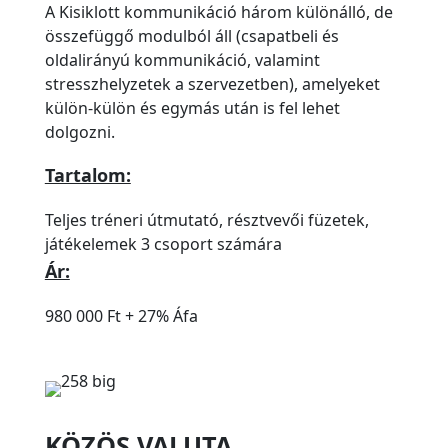
A Kisiklott kommunikáció három különálló, de
összefüggő modulból áll (csapatbeli és
oldalirányú kommunikáció, valamint
stresszhelyzetek a szervezetben), amelyeket
külön-külön és egymás után is fel lehet
dolgozni.
Tartalom:
Teljes tréneri útmutató, résztvevői füzetek,
játékelemek 3 csoport számára
Ár:
980 000 Ft + 27% Áfa
KÖZÖS VALUTA