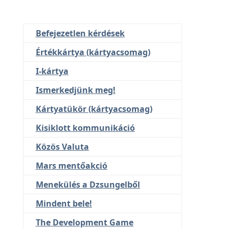
Befejezetlen kérdések
Értékkártya (kártyacsomag)
I-kártya
Ismerkedjünk meg!
Kártyatükör (kártyacsomag)
Kisiklott kommunikáció
Közös Valuta
Mars mentőakció
Menekülés a Dzsungelből
Mindent bele!
The Development Game