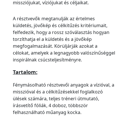
missziójukat, víziójukat és céljaikat.
A résztvevők megtanulják az értelmes
küldetés, jövőkép és célkitűzés kritériumait,
felfedezik, hogy a rossz szóválasztás hogyan
torzíthatja el a küldetés és a jövőkép
megfogalmazását. Körüljárják azokat a
célokat, amelyek a legnagyobb valószínűséggel
inspirálnak csúcsteljesítményre.
Tartalom:
Fénymásolható résztvevői anyagok a vízióval, a
misszióval és a célkitűzésekkel foglalkozó
ülések számára, teljes tréneri útmutató,
írásvetítő fóliák, 4 doboz, többször
felhasználható műanyag kocka.