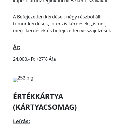
kapcsolathoz leginkább illeszkedő szavakat.
A Befejezetlen kérdések négy részből áll:
tömör kérdések, intenzív kérdések, „ismerj
meg” kérdések és befejezetlen visszajelzések.
Ár:
24.000.- Ft +27% Áfa
ÉRTÉKKÁRTYA
(KÁRTYACSOMAG)
Leírás: