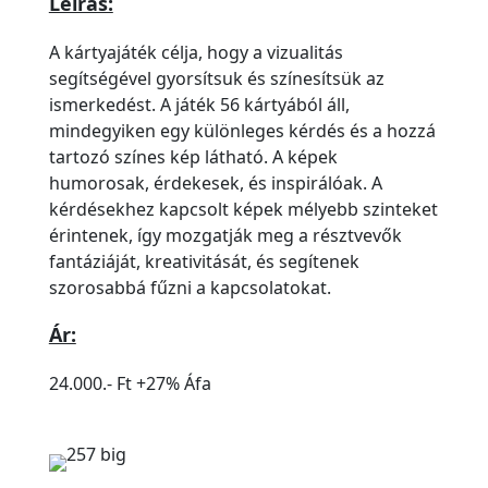
Leírás:
A kártyajáték célja, hogy a vizualitás
segítségével gyorsítsuk és színesítsük az
ismerkedést. A játék 56 kártyából áll,
mindegyiken egy különleges kérdés és a hozzá
tartozó színes kép látható. A képek
humorosak, érdekesek, és inspirálóak. A
kérdésekhez kapcsolt képek mélyebb szinteket
érintenek, így mozgatják meg a résztvevők
fantáziáját, kreativitását, és segítenek
szorosabbá fűzni a kapcsolatokat.
Ár:
24.000.- Ft +27% Áfa