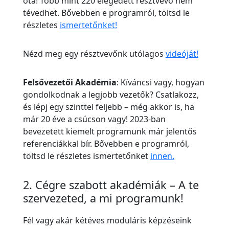
óta! Több mint 220 elégedett résztvevő nem
tévedhet. Bővebben e programról, töltsd le
részletes
ismertetőnket!
Nézd meg egy résztvevőnk utólagos
videóját!
Felsővezetői Akadémia
: Kíváncsi vagy, hogyan
gondolkodnak a legjobb vezetők? Csatlakozz,
és lépj egy szinttel feljebb – még akkor is, ha
már 20 éve a csúcson vagy! 2023-ban
bevezetett kiemelt programunk már jelentős
referenciákkal bír. Bővebben e programról,
töltsd le részletes ismertetőnket
innen.
2. Cégre szabott akadémiák – A te
szervezeted, a mi programunk!
Fél vagy akár kétéves moduláris képzéseink