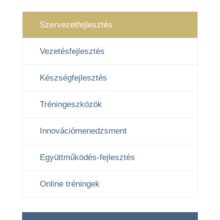
Szervezetfejlesztés
Vezetésfejlesztés
Készségfejlesztés
Tréningeszközök
Innovációmenedzsment
Együttműködés-fejlesztés
Online tréningek