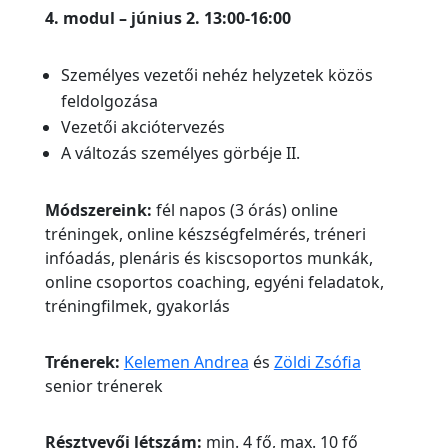
4. modul – június 2. 13:00-16:00
Személyes vezetői nehéz helyzetek közös
feldolgozása
Vezetői akciótervezés
A változás személyes görbéje II.
Módszereink:
fél napos (3 órás) online
tréningek, online készségfelmérés, tréneri
infóadás, plenáris és kiscsoportos munkák,
online csoportos coaching, egyéni feladatok,
tréningfilmek, gyakorlás
Trénerek:
Kelemen Andrea
és
Zöldi Zsófia
senior trénerek
Résztvevői létszám:
min. 4 fő, max. 10 fő