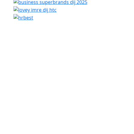
Szervezetfejlesztés
Innovációmenedzsment
Készségfejlesztés
Együttműködés-fejlesztés
Tréningeszközök
Vezetésfejlesztés