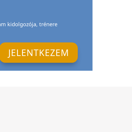
am kidolgozója, trénere
JELENTKEZEM