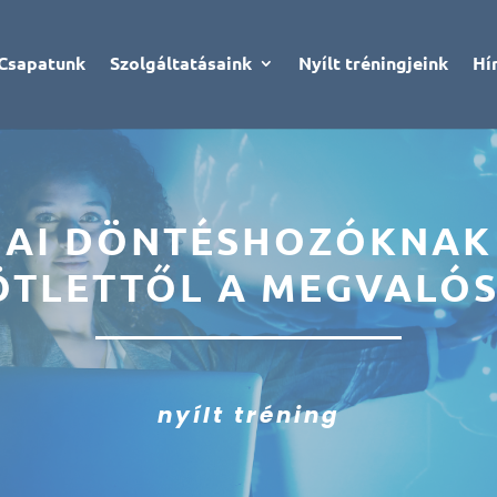
Csapatunk
Szolgáltatásaink
Nyílt tréningjeink
Hí
AI DÖNTÉSHOZÓKNAK
ÖTLETTŐL A MEGVALÓS
nyílt tréning