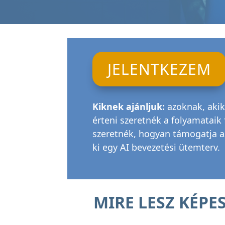
JELENTKEZEM
Kiknek ajánljuk:
azoknak, akik
érteni szeretnék a folyamataik 
szeretnék, hogyan támogatja az
ki egy AI bevezetési ütemterv.
MIRE LESZ KÉPE