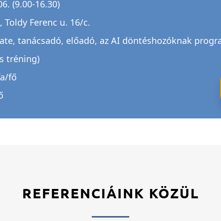
6. (9.00-16.30)
 Toldy Ferenc u. 16/c.
ate, tanácsadó, előadó, az AI döntéshozóknak progr
s tréning)
fa/fő
ő
REFERENCIÁINK KÖZÜL