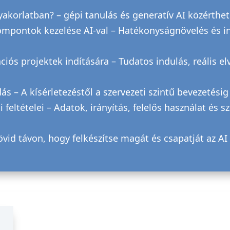
akorlatban? – gépi tanulás és generatív AI közérthet
ompontok kezelése AI-val – Hatékonyságnövelés és in
zációs projektek indítására – Tudatos indulás, reális e
s – A kísérletezéstől a szervezeti szintű bevezetésig
 feltételei – Adatok, irányítás, felelős használat és s
övid távon, hogy felkészítse magát és csapatját az AI