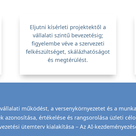
Eljutni kísérleti projektektől a
vállalati szintű bevezetésig;
figyelembe véve a szervezeti
felkészültséget, skálázhatóságot
és megtérülést.
 vállalati működést, a versenykörnyezetet és a munka
gek azonosítása, értékelése és rangsorolása üzleti cé
bevezetési ütemterv kialakítása – Az AI-kezdeményezés