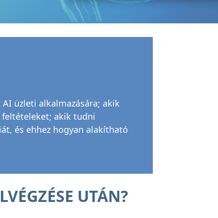
 AI üzleti alkalmazására; akik
feltételeket; akik tudni
iát, és ehhez hogyan alakítható
ELVÉGZÉSE UTÁN?