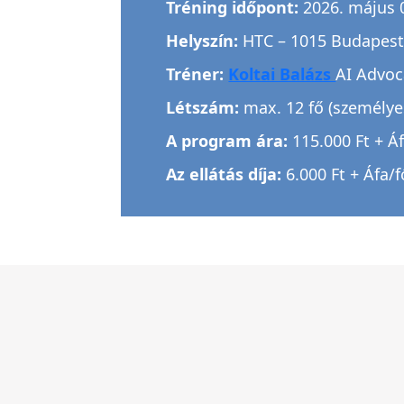
Tréning időpont:
2026. május 0
Helyszín:
HTC – 1015 Budapest,
Tréner:
Koltai Balázs
AI Advoc
Létszám:
max. 12 fő (személye
A program ára:
115.000 Ft + Á
Az ellátás díja:
6.000 Ft + Áfa/f