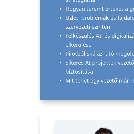
Hogyan teremt értéket a gy
Üzleti problémák és fájdal
szervezeti szinten
Felkészülés AI- és digitali
elkerülése
Pilotból skálázható megoldá
Sikeres AI projektek vezetői
biztosítása
Mit tehet egy vezető már r