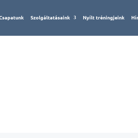
Csapatunk
Szolgáltatásaink
Nyílt tréningjeink
Hí
CSAPATUNK