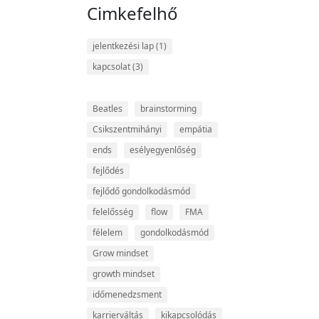
Cimkefelhő
jelentkezési lap
(1)
kapcsolat
(3)
Beatles
brainstorming
Csikszentmihányi
empátia
ends
esélyegyenlőség
fejlődés
fejlődő gondolkodásmód
felelősség
flow
FMA
félelem
gondolkodásmód
Grow mindset
growth mindset
időmenedzsment
karrierváltás
kikapcsolódás