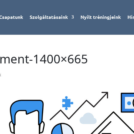
Csapatunk
Szolgáltatásaink
Nyílt tréningjeink
Hí
sment-1400×665
k