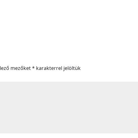
elező mezőket
*
karakterrel jelöltük