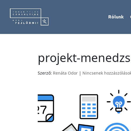
Rólunk
projekt-menedz
Szerző:
Renáta Odor
|
Nincsenek hozzászóláso