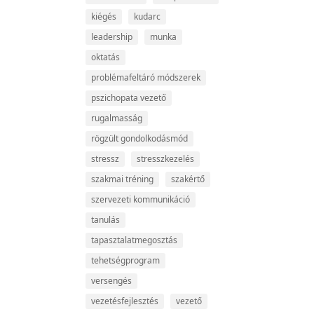
kiégés
kudarc
leadership
munka
oktatás
problémafeltáró módszerek
pszichopata vezető
rugalmasság
rögzült gondolkodásmód
stressz
stresszkezelés
szakmai tréning
szakértő
szervezeti kommunikáció
tanulás
tapasztalatmegosztás
tehetségprogram
versengés
vezetésfejlesztés
vezető