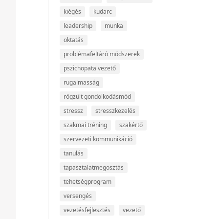
kiégés
kudarc
leadership
munka
oktatás
problémafeltáró módszerek
pszichopata vezető
rugalmasság
rögzült gondolkodásmód
stressz
stresszkezelés
szakmai tréning
szakértő
szervezeti kommunikáció
tanulás
tapasztalatmegosztás
tehetségprogram
versengés
vezetésfejlesztés
vezető