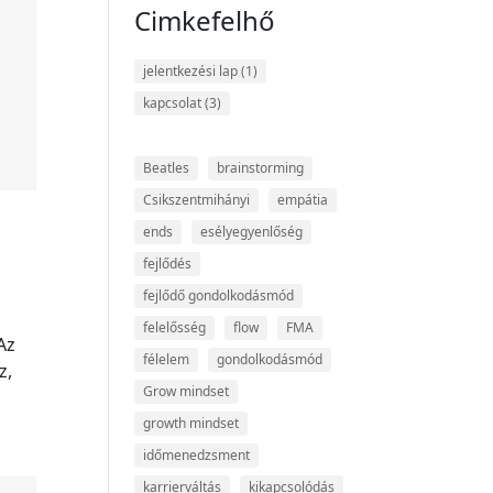
Cimkefelhő
jelentkezési lap
(1)
kapcsolat
(3)
Beatles
brainstorming
Csikszentmihányi
empátia
ends
esélyegyenlőség
fejlődés
fejlődő gondolkodásmód
felelősség
flow
FMA
Az
félelem
gondolkodásmód
z,
Grow mindset
growth mindset
időmenedzsment
karrierváltás
kikapcsolódás