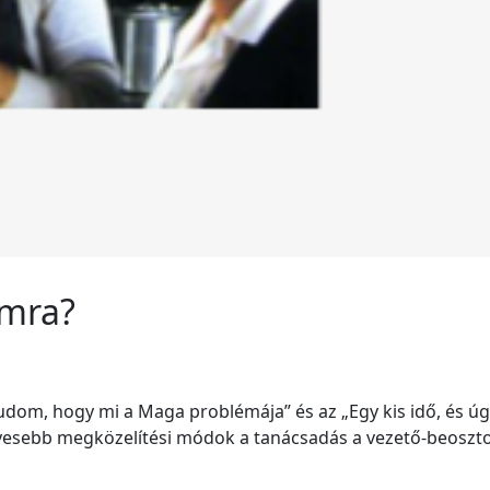
omra?
udom, hogy mi a Maga problémája” és az „Egy kis idő, és úg
yesebb megközelítési módok a tanácsadás a vezető-beoszto