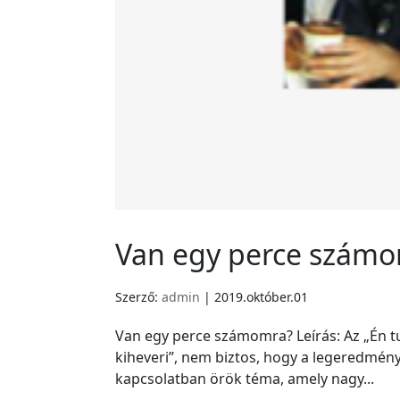
Van egy perce szám
Szerző:
admin
|
2019.október.01
Van egy perce számomra? Leírás: Az „Én t
kiheveri”, nem biztos, hogy a legeredmén
kapcsolatban örök téma, amely nagy...