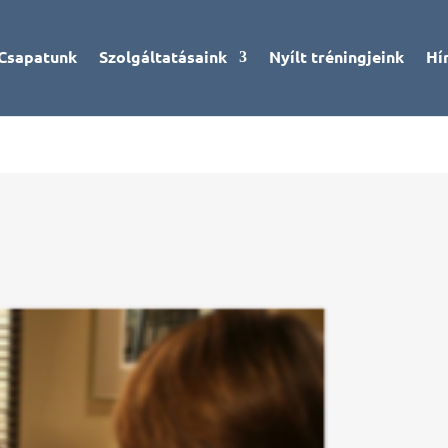
Csapatunk
Szolgáltatásaink
Nyílt tréningjeink
Hí