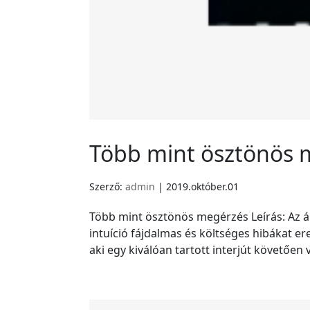
Több mint ösztönös 
Szerző:
admin
|
2019.október.01
Több mint ösztönös megérzés Leírás: Az ál
intuíció fájdalmas és költséges hibákat e
aki egy kiválóan tartott interjút követően ve