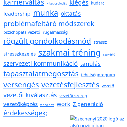
karrierváltás
kiégés
kudarc
kikapcsolódás
munka
oktatás
leadership
problémafeltáró módszerek
pszichopata vezető
rugalmasság
rögzült gondolkodásmód
stressz
szakmai tréning
stresszkezelés
szakértő
szervezeti kommunikáció
tanulás
tapasztalatmegosztás
tehetségprogram
versengés
vezetésfejlesztés
vezető
vezetői kiválasztás
vezetői szerep
work
vezetőképzés
Z generáció
video arts
érdekességek;