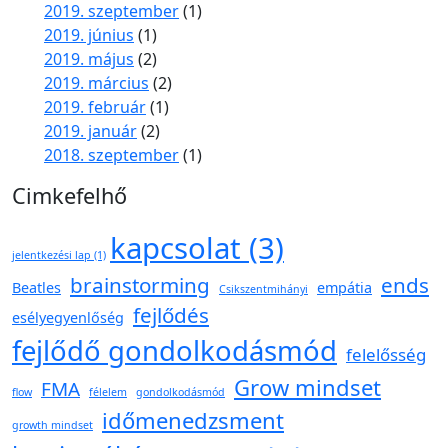
2019. szeptember
(1)
2019. június
(1)
2019. május
(2)
2019. március
(2)
2019. február
(1)
2019. január
(2)
2018. szeptember
(1)
Cimkefelhő
kapcsolat
(3)
jelentkezési lap
(1)
brainstorming
ends
Beatles
empátia
Csikszentmihányi
fejlődés
esélyegyenlőség
fejlődő gondolkodásmód
felelősség
Grow mindset
FMA
flow
félelem
gondolkodásmód
időmenedzsment
growth mindset