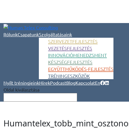
Rólunk
Csapatunk
Szolgáltatásaink
SZERVEZETFEJLESZTÉS
VEZETÉSFEJLESZTÉS
INNOVÁCIÓMENEDZSMENT
KÉSZSÉGFEJLESZTÉS
EGYÜTTMŰKÖDÉS-FEJLESZTÉS
TRÉNINGESZKÖZÖK
Nyílt tréningjeink
Hírek
Podcast
Blog
Kapcsolat
En
Oldal kiválasztása
Humantelex_tobb_mint_oszton