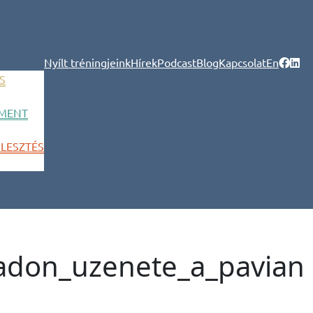
Nyílt tréningjeink
Hírek
Podcast
Blog
Kapcsolat
En
S
MENT
LESZTÉS
adon_uzenete_a_pavian