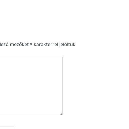
elező mezőket
*
karakterrel jelöltük