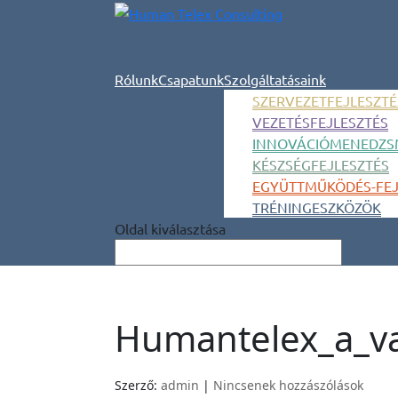
Rólunk
Csapatunk
Szolgáltatásaink
SZERVEZETFEJLESZTÉ
VEZETÉSFEJLESZTÉS
INNOVÁCIÓMENEDZS
KÉSZSÉGFEJLESZTÉS
EGYÜTTMŰKÖDÉS-FEJ
TRÉNINGESZKÖZÖK
Oldal kiválasztása
Humantelex_a_v
Szerző:
admin
|
Nincsenek hozzászólások