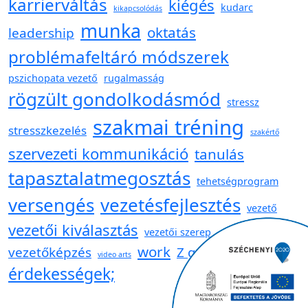
karrierváltás
kiégés
kudarc
kikapcsolódás
munka
oktatás
leadership
problémafeltáró módszerek
pszichopata vezető
rugalmasság
rögzült gondolkodásmód
stressz
szakmai tréning
stresszkezelés
szakértő
szervezeti kommunikáció
tanulás
tapasztalatmegosztás
tehetségprogram
versengés
vezetésfejlesztés
vezető
vezetői kiválasztás
vezetői szerep
work
vezetőképzés
Z generáció
video arts
érdekességek;