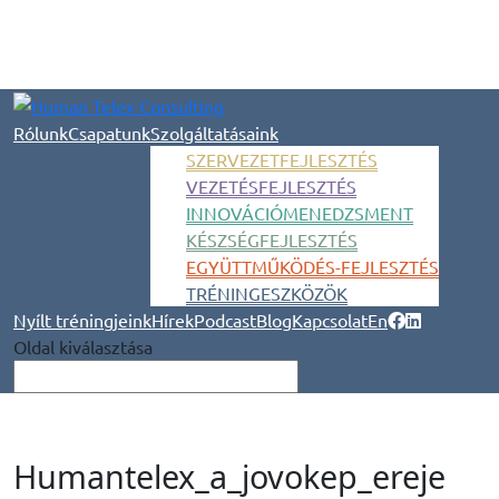
Rólunk
Csapatunk
Szolgáltatásaink
SZERVEZETFEJLESZTÉS
VEZETÉSFEJLESZTÉS
INNOVÁCIÓMENEDZSMENT
KÉSZSÉGFEJLESZTÉS
EGYÜTTMŰKÖDÉS-FEJLESZTÉS
TRÉNINGESZKÖZÖK
Nyílt tréningjeink
Hírek
Podcast
Blog
Kapcsolat
En
Oldal kiválasztása
Humantelex_a_jovokep_ereje