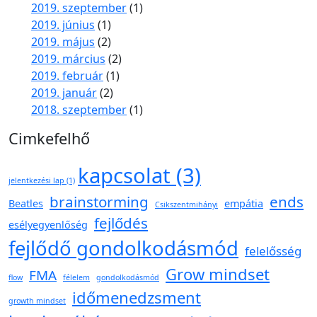
2019. szeptember
(1)
2019. június
(1)
2019. május
(2)
2019. március
(2)
2019. február
(1)
2019. január
(2)
2018. szeptember
(1)
Cimkefelhő
kapcsolat
(3)
jelentkezési lap
(1)
brainstorming
ends
Beatles
empátia
Csikszentmihányi
fejlődés
esélyegyenlőség
fejlődő gondolkodásmód
felelősség
Grow mindset
FMA
flow
félelem
gondolkodásmód
időmenedzsment
growth mindset