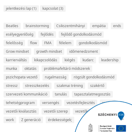
jelentkezési lap
(1)
kapcsolat
(3)
Beatles
brainstorming
Csikszentmihányi
empátia
ends
esélyegyenlőség
fejlődés
fejlődő gondolkodásmód
felelősség
flow
FMA
félelem
gondolkodásmód
Grow mindset
growth mindset
időmenedzsment
karrierváltás
kikapcsolódás
kiégés
kudarc
leadership
munka
oktatás
problémafeltáró módszerek
pszichopata vezető
rugalmasság
rögzült gondolkodásmód
stressz
stresszkezelés
szakmai tréning
szakértő
szervezeti kommunikáció
tanulás
tapasztalatmegosztás
tehetségprogram
versengés
vezetésfejlesztés
vezető
vezetői kiválasztás
vezetői szerep
vezetőképzés
video arts
work
Z generáció
érdekességek;