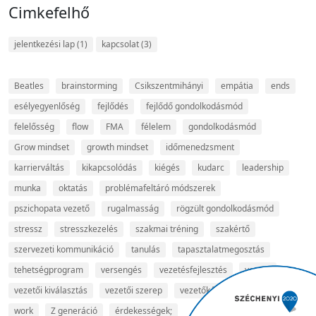
Cimkefelhő
jelentkezési lap
(1)
kapcsolat
(3)
Beatles
brainstorming
Csikszentmihányi
empátia
ends
esélyegyenlőség
fejlődés
fejlődő gondolkodásmód
felelősség
flow
FMA
félelem
gondolkodásmód
Grow mindset
growth mindset
időmenedzsment
karrierváltás
kikapcsolódás
kiégés
kudarc
leadership
munka
oktatás
problémafeltáró módszerek
pszichopata vezető
rugalmasság
rögzült gondolkodásmód
stressz
stresszkezelés
szakmai tréning
szakértő
szervezeti kommunikáció
tanulás
tapasztalatmegosztás
tehetségprogram
versengés
vezetésfejlesztés
vezető
vezetői kiválasztás
vezetői szerep
vezetőképzés
video arts
work
Z generáció
érdekességek;