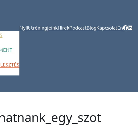
Nyílt tréningjeink
Hírek
Podcast
Blog
Kapcsolat
En
S
MENT
LESZTÉS
hatnank_egy_szot