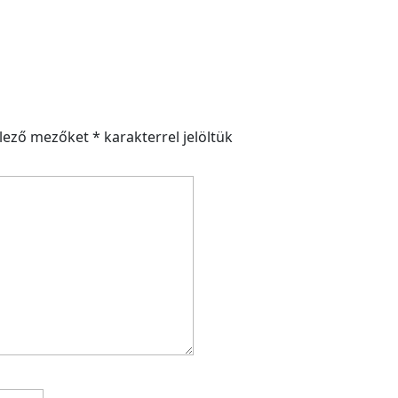
elező mezőket
*
karakterrel jelöltük