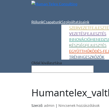
Rólunk
Csapatunk
Szolgáltatásaink
SZERVEZETFEJLESZTÉ
VEZETÉSFEJLESZTÉS
INNOVÁCIÓMENEDZS
KÉSZSÉGFEJLESZTÉS
EGYÜTTMŰKÖDÉS-FEJ
TRÉNINGESZKÖZÖK
Oldal kiválasztása
Humantelex_valt
Szerző:
admin
|
Nincsenek hozzászólások