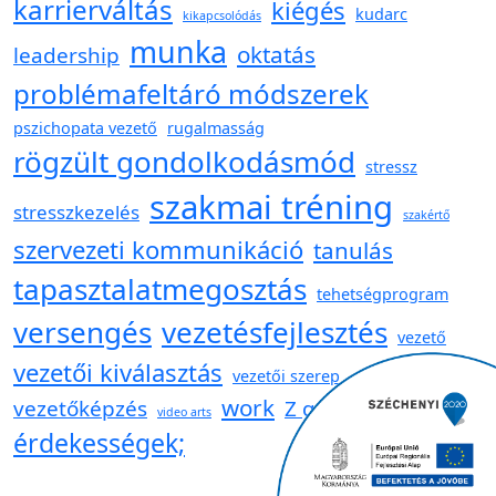
karrierváltás
kiégés
kudarc
kikapcsolódás
munka
oktatás
leadership
problémafeltáró módszerek
pszichopata vezető
rugalmasság
rögzült gondolkodásmód
stressz
szakmai tréning
stresszkezelés
szakértő
szervezeti kommunikáció
tanulás
tapasztalatmegosztás
tehetségprogram
versengés
vezetésfejlesztés
vezető
vezetői kiválasztás
vezetői szerep
work
vezetőképzés
Z generáció
video arts
érdekességek;