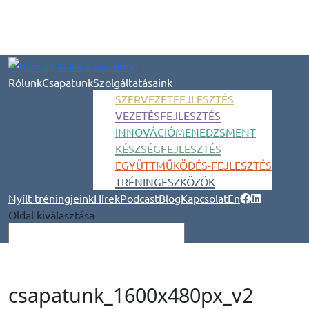
Rólunk
Csapatunk
Szolgáltatásaink
SZERVEZETFEJLESZTÉS
VEZETÉSFEJLESZTÉS
INNOVÁCIÓMENEDZSMENT
KÉSZSÉGFEJLESZTÉS
EGYÜTTMŰKÖDÉS-FEJLESZTÉS
TRÉNINGESZKÖZÖK
Nyílt tréningjeink
Hírek
Podcast
Blog
Kapcsolat
En
Oldal kiválasztása
csapatunk_1600x480px_v2