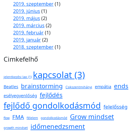
2019. szeptember
(1)
2019. június
(1)
2019. május
(2)
2019. március
(2)
2019. február
(1)
2019. január
(2)
2018. szeptember
(1)
Cimkefelhő
kapcsolat
(3)
jelentkezési lap
(1)
brainstorming
ends
Beatles
empátia
Csikszentmihányi
fejlődés
esélyegyenlőség
fejlődő gondolkodásmód
felelősség
Grow mindset
FMA
flow
félelem
gondolkodásmód
időmenedzsment
growth mindset