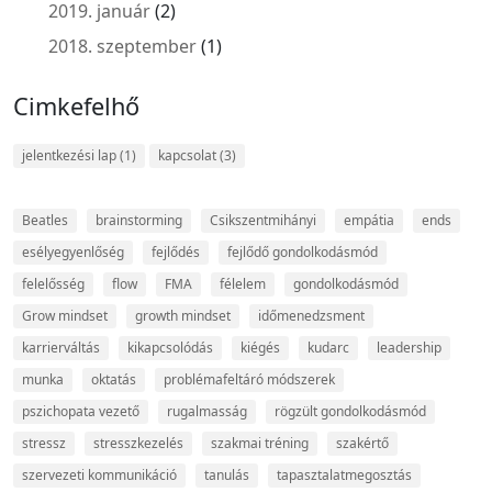
2019. január
(2)
2018. szeptember
(1)
Cimkefelhő
jelentkezési lap
(1)
kapcsolat
(3)
Beatles
brainstorming
Csikszentmihányi
empátia
ends
esélyegyenlőség
fejlődés
fejlődő gondolkodásmód
felelősség
flow
FMA
félelem
gondolkodásmód
Grow mindset
growth mindset
időmenedzsment
karrierváltás
kikapcsolódás
kiégés
kudarc
leadership
munka
oktatás
problémafeltáró módszerek
pszichopata vezető
rugalmasság
rögzült gondolkodásmód
stressz
stresszkezelés
szakmai tréning
szakértő
szervezeti kommunikáció
tanulás
tapasztalatmegosztás