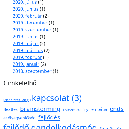
2020. július
(1)
2020. június
(1)
2020. február
(2)
2019. december
(1)
2019. szeptember
(1)
2019. június
(1)
2019. május
(2)
2019. március
(2)
2019. február
(1)
2019. január
(2)
2018. szeptember
(1)
Cimkefelhő
kapcsolat
(3)
jelentkezési lap
(1)
brainstorming
ends
Beatles
empátia
Csikszentmihányi
fejlődés
esélyegyenlőség
fejlődő gondolkodásmód
felelősség