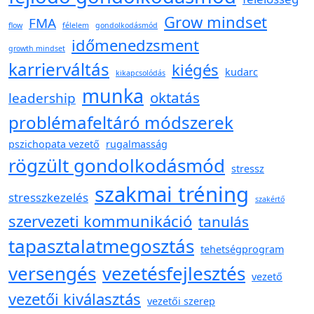
Grow mindset
FMA
flow
félelem
gondolkodásmód
időmenedzsment
growth mindset
karrierváltás
kiégés
kudarc
kikapcsolódás
munka
oktatás
leadership
problémafeltáró módszerek
pszichopata vezető
rugalmasság
rögzült gondolkodásmód
stressz
szakmai tréning
stresszkezelés
szakértő
szervezeti kommunikáció
tanulás
tapasztalatmegosztás
tehetségprogram
versengés
vezetésfejlesztés
vezető
vezetői kiválasztás
vezetői szerep