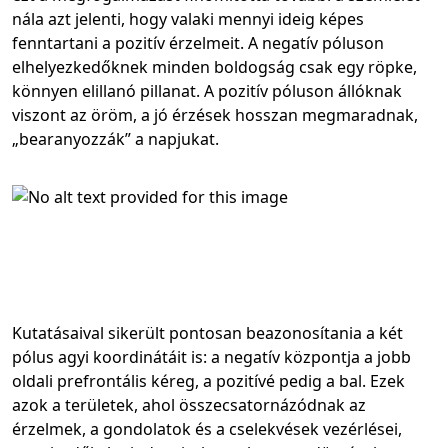
nála azt jelenti, hogy valaki mennyi ideig képes
fenntartani a pozitív érzelmeit. A negatív póluson
elhelyezkedőknek minden boldogság csak egy röpke,
könnyen elillanó pillanat. A pozitív póluson állóknak
viszont az öröm, a jó érzések hosszan megmaradnak,
„bearanyozzák” a napjukat.
Kutatásaival sikerült pontosan beazonosítania a két
pólus agyi koordinátáit is: a negatív központja a jobb
oldali prefrontális kéreg, a pozitívé pedig a bal. Ezek
azok a területek, ahol összecsatornázódnak az
érzelmek, a gondolatok és a cselekvések vezérlései,