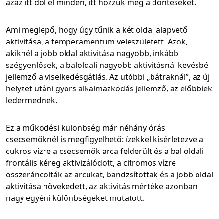
azaz itt dől el minden, itt hozzuk meg a döntéseket.
Ami meglepő, hogy úgy tűnik a két oldal alapvető
aktivitása, a temperamentum veleszületett. Azok,
akiknél a jobb oldal aktivitása nagyobb, inkább
szégyenlősek, a baloldali nagyobb aktivitásnál kevésbé
jellemző a viselkedésgátlás. Az utóbbi „bátraknál”, az új
helyzet utáni gyors alkalmazkodás jellemző, az előbbiek
ledermednek.
Ez a működési különbség már néhány órás
csecsemőknél is megfigyelhető: ízekkel kísérletezve a
cukros vízre a csecsemők arca felderült és a bal oldali
frontális kéreg aktivizálódott, a citromos vízre
összeráncolták az arcukat, bandzsítottak és a jobb oldal
aktivitása növekedett, az aktivitás mértéke azonban
nagy egyéni különbségeket mutatott.