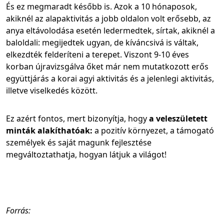
És ez megmaradt később is. Azok a 10 hónaposok,
akiknél az alapaktivitás a jobb oldalon volt erősebb, az
anya eltávolodása esetén ledermedtek, sírtak, akiknél a
baloldali: megijedtek ugyan, de kíváncsivá is váltak,
elkezdték felderíteni a terepet. Viszont 9-10 éves
korban újravizsgálva őket már nem mutatkozott erős
együttjárás a korai agyi aktivitás és a jelenlegi aktivitás,
illetve viselkedés között.
Ez azért fontos, mert bizonyítja, hogy
a veleszületett
minták alakíthatóak:
a pozitív környezet, a támogató
személyek és saját magunk fejlesztése
megváltoztathatja, hogyan látjuk a világot!
Forrás: