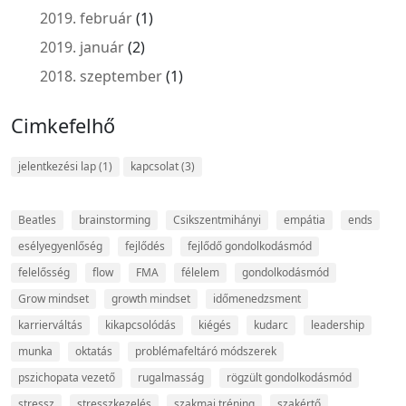
2019. február
(1)
2019. január
(2)
2018. szeptember
(1)
Cimkefelhő
jelentkezési lap
(1)
kapcsolat
(3)
Beatles
brainstorming
Csikszentmihányi
empátia
ends
esélyegyenlőség
fejlődés
fejlődő gondolkodásmód
felelősség
flow
FMA
félelem
gondolkodásmód
Grow mindset
growth mindset
időmenedzsment
karrierváltás
kikapcsolódás
kiégés
kudarc
leadership
munka
oktatás
problémafeltáró módszerek
pszichopata vezető
rugalmasság
rögzült gondolkodásmód
stressz
stresszkezelés
szakmai tréning
szakértő