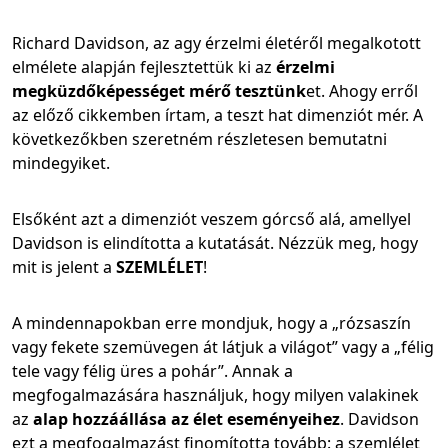
Richard Davidson, az agy érzelmi életéről megalkotott
elmélete alapján fejlesztettük ki az
érzelmi
megküzdőképességet mérő tesztünk
et. Ahogy erről
az előző cikkemben írtam, a teszt hat dimenziót mér. A
következőkben szeretném részletesen bemutatni
mindegyiket.
Elsőként azt a dimenziót veszem górcső alá, amellyel
Davidson is elindította a kutatását. Nézzük meg, hogy
mit is jelent a
SZEMLÉLET
!
A mindennapokban erre mondjuk, hogy a „rózsaszín
vagy fekete szemüvegen át látjuk a világot” vagy a „félig
tele vagy félig üres a pohár”. Annak a
megfogalmazására használjuk, hogy milyen valakinek
az
alap hozzáállása az élet eseményeihez
. Davidson
ezt a megfogalmazást finomította tovább: a szemlélet